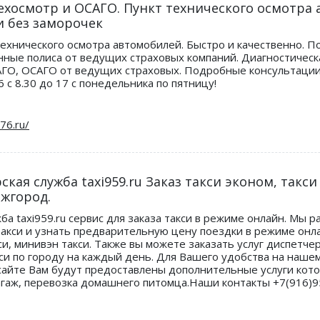
Техосмотр и ОСАГО. Пункт технического осмотр
и без заморочек
технического осмотра автомобилей. Быстро и качественно. 
нные полиса от ведущих страховых компаний. Диагностичес
АГО, ОСАГО от ведущих страховых. Подробные консультации п
 с 8.30 до 17 с понедельника по пятницу!
ая служба taxi959.ru Заказ такси эконом, такси
ежгород.
 taxi959.ru сервис для заказа такси в режиме онлайн. Мы ра
 такси и узнать предварительную цену поездки в режиме он
кси, минивэн такси. Также вы можете заказать услуг диспетч
си по городу на каждый день. Для Вашего удобства на нашем
 сайте Вам будут предоставлены дополнительные услуги ко
агаж, перевозка домашнего питомца.Наши контакты +7(916)95