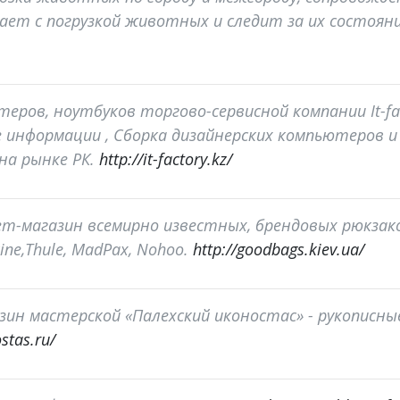
ает с погрузкой животных и следит за их состояни
ров, ноутбуков торгово-сервисной компании It-fac
информации , Сборка дизайнерских компьютеров и д
на рынке РК.
http://it-factory.kz/
т-магазин всемирно известных, брендовых рюкзако
ine,Thule, MadPax, Nohoo.
http://goodbags.kiev.ua/
ин мастерской «Палехский иконостас» - рукописные
stas.ru/