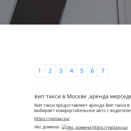
1
2
3
4
5
6
7
вип такси в Москве ,аренда мерседе
Вип такси предоставляет аренда Вип такси в
выбирает комфортабельное авто с водителе
https://viptaxi.su/
Икс домена :