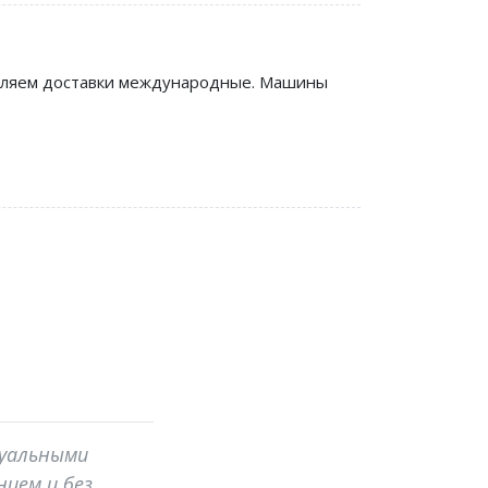
ствляем доставки международные. Машины
дуальными
ием и без.