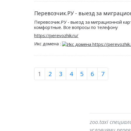
Перевозчик.РУ - выезд за миграцион
Перевозчик.РУ - выезд за миграционной ка
комфортные. Все вопросы по телефону
https://perevozhik.ru/
Икс домена :
1
2
3
4
5
6
7
zoo.taxi специ
условиями перев